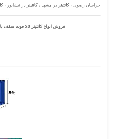
خراسان رضوی ،
کانتینر
در مشهد ،
کانتینر
در نیشابور ،
کا
فروش انواع کانتینر 20 فوت سقف باز ( اُپن تاپ = open top ) ، کانتینر های ارتفاع بلند و ارتفاع کوتاه